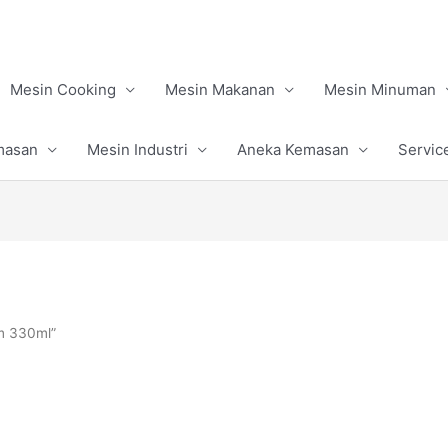
Mesin Cooking
Mesin Makanan
Mesin Minuman
masan
Mesin Industri
Aneka Kemasan
Servic
um 330ml”