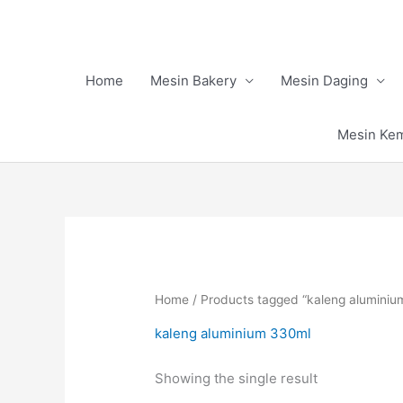
Skip
to
content
Home
Mesin Bakery
Mesin Daging
Mesin Ke
Home
/ Products tagged “kaleng alumini
kaleng aluminium 330ml
Showing the single result