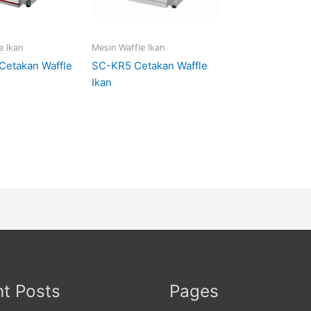
e Ikan
Mesin Waffle Ikan
Cetakan Waffle
SC-KR5 Cetakan Waffle
Ikan
t Posts
Pages