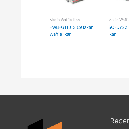
Mesin Waffle Ikan
Mesin Waffl
FWB-G1101S Cetakan
SC-DY22 
Waffle Ikan
Ikan
Recen