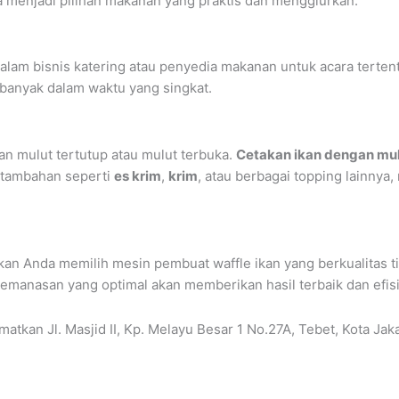
a menjadi pilihan makanan yang praktis dan menggiurkan.
dalam bisnis katering atau penyedia makanan untuk acara tert
banyak dalam waktu yang singkat.
n mulut tertutup atau mulut terbuka.
Cetakan ikan dengan mul
 tambahan seperti
es krim
,
krim
, atau berbagai topping lainny
ikan Anda memilih mesin pembuat waffle ikan yang berkualitas t
 pemanasan yang optimal akan memberikan hasil terbaik dan efisi
atkan Jl. Masjid II, Kp. Melayu Besar 1 No.27A, Tebet, Kota Ja
_________