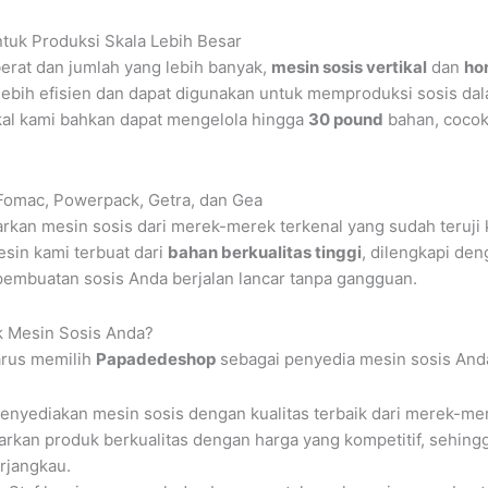
ntuk Produksi Skala Lebih Besar
erat dan jumlah yang lebih banyak,
mesin sosis vertikal
dan
hor
ni lebih efisien dan dapat digunakan untuk memproduksi sosis d
kal kami bahkan dapat mengelola hingga
30 pound
bahan, cocok
Fomac, Powerpack, Getra, dan Gea
kan mesin sosis dari merek-merek terkenal yang sudah teruji k
sin kami terbuat dari
bahan berkualitas tinggi
, dilengkapi de
pembuatan sosis Anda berjalan lancar tanpa gangguan.
 Mesin Sosis Anda?
arus memilih
Papadedeshop
sebagai penyedia mesin sosis And
enyediakan mesin sosis dengan kualitas terbaik dari merek-me
rkan produk berkualitas dengan harga yang kompetitif, sehin
rjangkau.