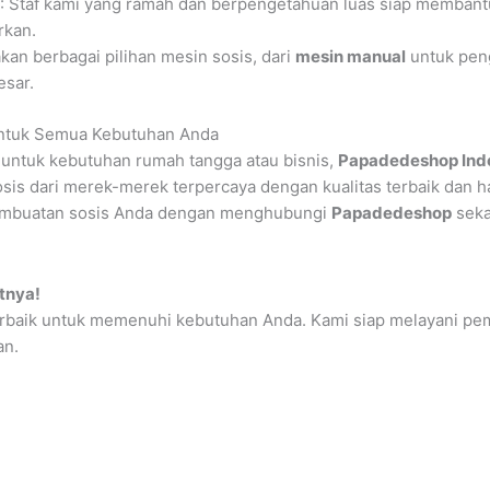
l
: Staf kami yang ramah dan berpengetahuan luas siap memban
rkan.
kan berbagai pilihan mesin sosis, dari
mesin manual
untuk pen
esar.
 untuk Semua Kebutuhan Anda
 untuk kebutuhan rumah tangga atau bisnis,
Papadedeshop Ind
sis dari merek-merek terpercaya dengan kualitas terbaik dan 
embuatan sosis Anda dengan menghubungi
Papadedeshop
seka
tnya!
rbaik untuk memenuhi kebutuhan Anda. Kami siap melayani p
an.