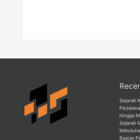
Recen
Sejarah 
Perjalan
hingga M
Sejarah 
Kebutuha
Bagian P