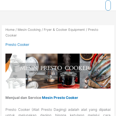
Skip
to
content
Home
/
Mesin Cooking
/
Fryer & Cooker Equipment
/ Presto
Cooker
Presto Cooker
Menjual dan Service
Mesin Presto Cooker
Presto Cooker (Alat Presto Daging) adalah alat yang dipakai
untuk melunakan daging hingga ketulang melalui cara