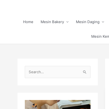
Skip
to
content
Home
Mesin Bakery
Mesin Daging
Mesin Ke
S
e
a
r
c