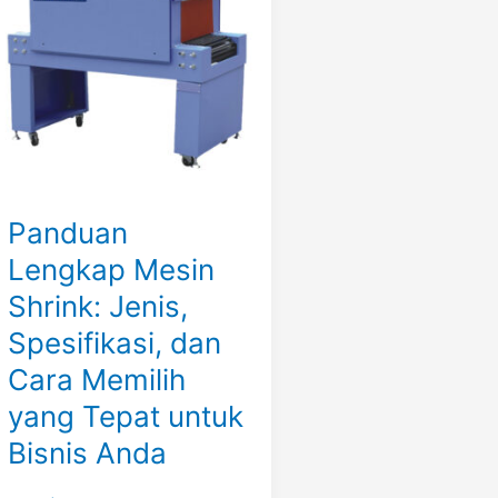
Shrink:
Jenis,
Spesifikasi,
dan
Cara
Memilih
yang
Tepat
Panduan
untuk
Bisnis
Lengkap Mesin
Anda
Shrink: Jenis,
Spesifikasi, dan
Cara Memilih
yang Tepat untuk
Bisnis Anda