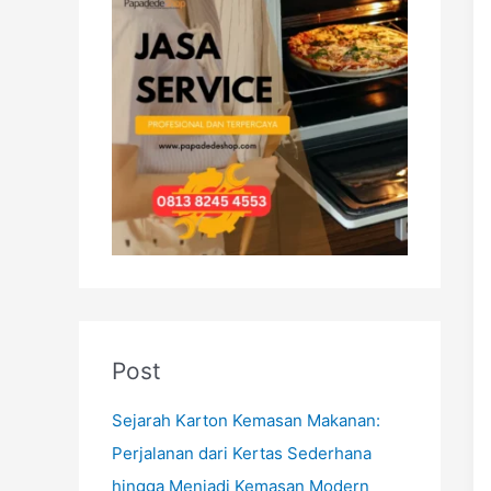
h
f
o
r
:
Post
Sejarah Karton Kemasan Makanan:
Perjalanan dari Kertas Sederhana
hingga Menjadi Kemasan Modern