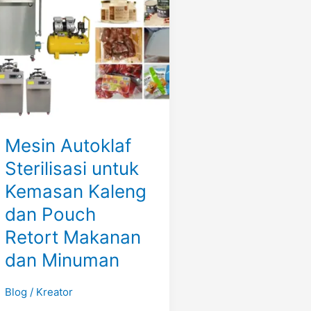
untuk
Kemasan
Kaleng
dan
Pouch
Retort
Makanan
dan
Mesin Autoklaf
Minuman
Sterilisasi untuk
Kemasan Kaleng
dan Pouch
Retort Makanan
dan Minuman
Blog
/
Kreator