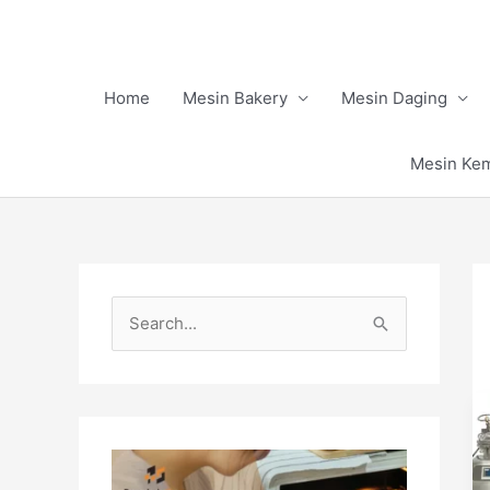
Skip
to
content
Home
Mesin Bakery
Mesin Daging
Mesin Ke
S
e
a
r
c