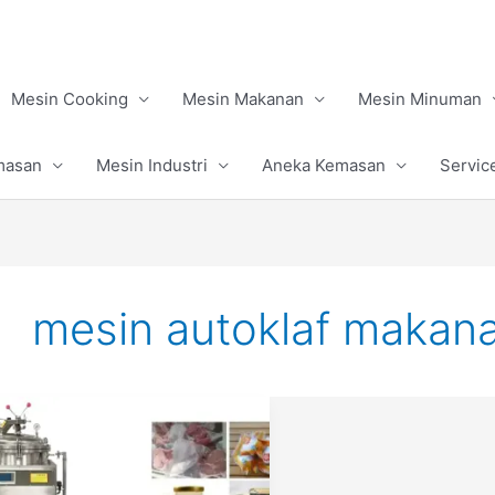
Mesin Cooking
Mesin Makanan
Mesin Minuman
masan
Mesin Industri
Aneka Kemasan
Servic
mesin autoklaf makan
Mesin
Autoklaf
Sterilisasi