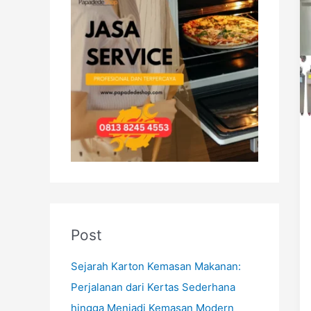
h
f
o
r
:
Post
Sejarah Karton Kemasan Makanan:
Perjalanan dari Kertas Sederhana
hingga Menjadi Kemasan Modern