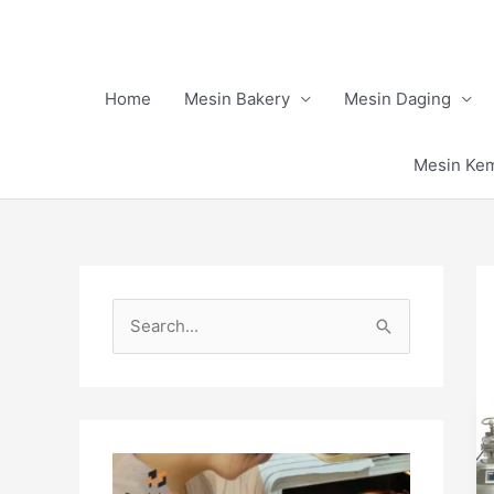
Skip
to
content
Home
Mesin Bakery
Mesin Daging
Mesin Ke
S
e
a
r
c