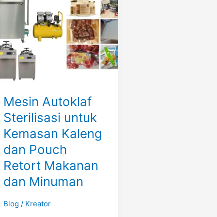
untuk
Kemasan
Kaleng
dan
Pouch
Retort
Makanan
dan
Mesin Autoklaf
Minuman
Sterilisasi untuk
Kemasan Kaleng
dan Pouch
Retort Makanan
dan Minuman
Blog
/
Kreator