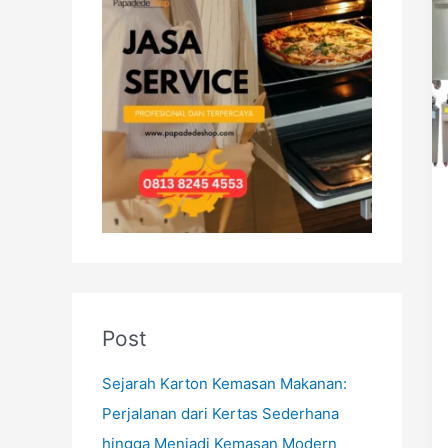
h
f
o
r
:
Post
Sejarah Karton Kemasan Makanan:
Perjalanan dari Kertas Sederhana
hingga Menjadi Kemasan Modern