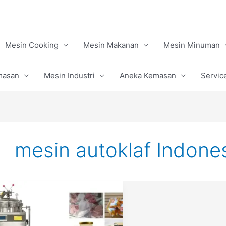
Mesin Cooking
Mesin Makanan
Mesin Minuman
masan
Mesin Industri
Aneka Kemasan
Servic
mesin autoklaf Indone
Mesin
Autoklaf
Sterilisasi