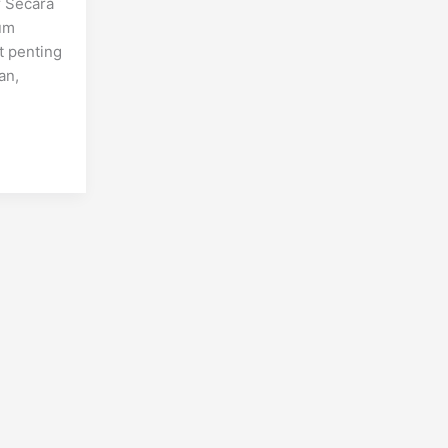
 Secara
um
t penting
an,