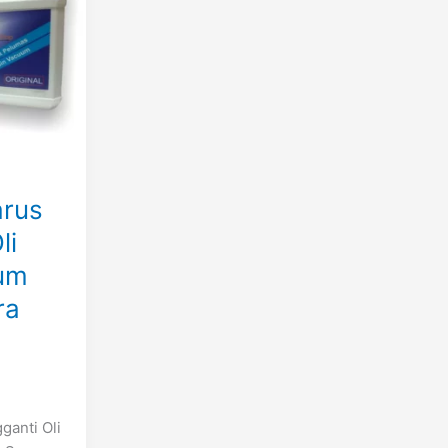
rus
li
um
ra
anti Oli