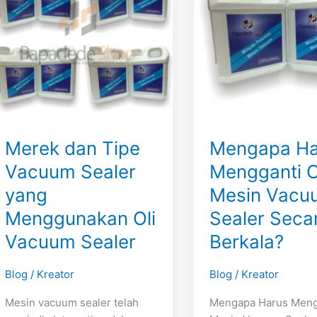
Vacuum
Oli
Sealer
Mesin
yang
Vacuum
Menggunakan
Sealer
Oli
Secara
Vacuum
Berkala?
Sealer
Merek dan Tipe
Mengapa Ha
Vacuum Sealer
Mengganti O
yang
Mesin Vacu
Menggunakan Oli
Sealer Seca
Vacuum Sealer
Berkala?
Blog
/
Kreator
Blog
/
Kreator
Mesin vacuum sealer telah
Mengapa Harus Mengg