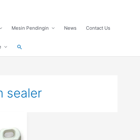
Mesin Pendingin
News
Contact Us
Search
e
m sealer