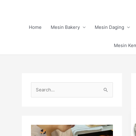
Skip
to
content
Home
Mesin Bakery
Mesin Daging
Mesin Ke
S
e
a
r
c