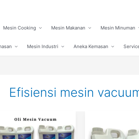
Mesin Cooking
Mesin Makanan
Mesin Minuman
masan
Mesin Industri
Aneka Kemasan
Servic
Efisiensi mesin vacuu
Merek
Mengapa
dan
Harus
Tipe
Mengganti