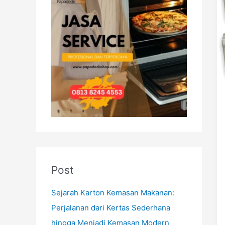
h
f
o
r
:
Post
Sejarah Karton Kemasan Makanan:
Perjalanan dari Kertas Sederhana
hingga Menjadi Kemasan Modern