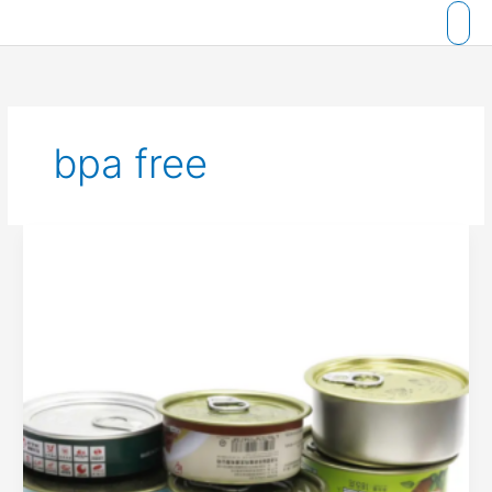
Skip
to
content
bpa free