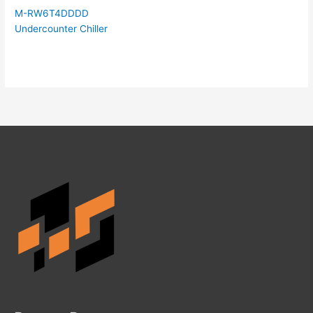
M-RW6T4DDDD
Undercounter Chiller