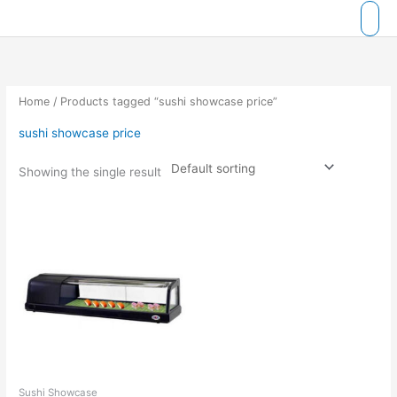
Skip
to
content
Home
/ Products tagged “sushi showcase price”
sushi showcase price
Showing the single result
Sushi Showcase