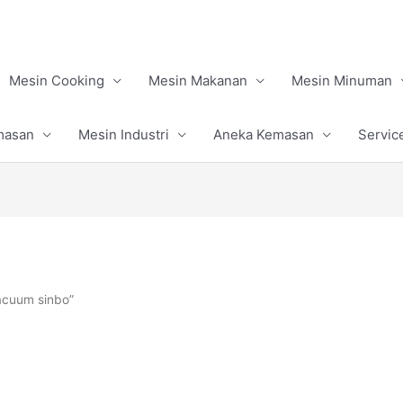
Mesin Cooking
Mesin Makanan
Mesin Minuman
masan
Mesin Industri
Aneka Kemasan
Servic
acuum sinbo”