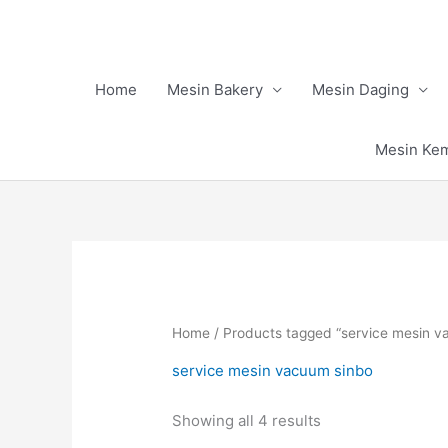
Skip
to
content
Home
Mesin Bakery
Mesin Daging
Mesin Ke
Home
/ Products tagged “service mesin v
service mesin vacuum sinbo
Showing all 4 results