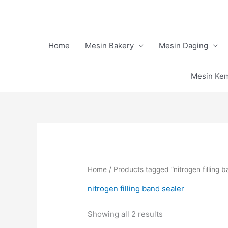
Skip
to
content
Home
Mesin Bakery
Mesin Daging
Mesin Ke
Home
/ Products tagged “nitrogen filling b
nitrogen filling band sealer
Showing all 2 results