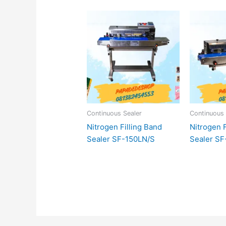
Continuous Sealer
Continuous 
Nitrogen Filling Band
Nitrogen F
Sealer SF-150LN/S
Sealer SF