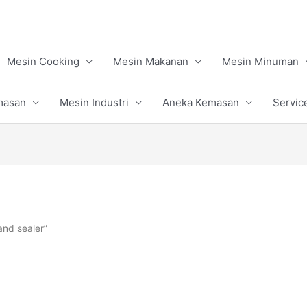
Mesin Cooking
Mesin Makanan
Mesin Minuman
masan
Mesin Industri
Aneka Kemasan
Servic
and sealer”