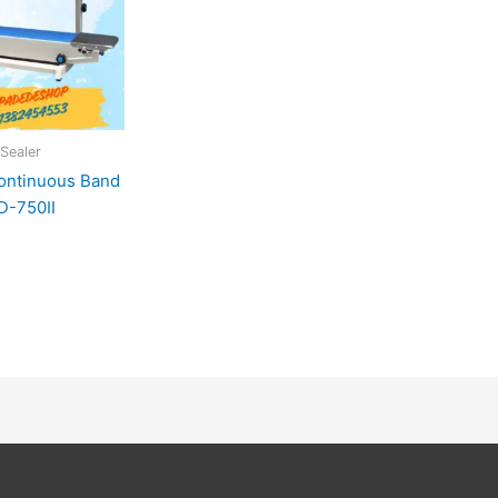
Sealer
Continuous Band
D-750II