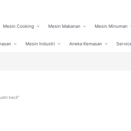
Mesin Cooking
Mesin Makanan
Mesin Minuman
masan
Mesin Industri
Aneka Kemasan
Servic
stri kecil”