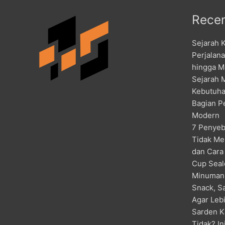
Recen
Sejarah 
Perjalan
hingga M
Sejarah 
Kebutuha
Bagian P
Modern
7 Penyeb
Tidak Me
dan Cara
Cup Seal
Minuman
Snack, S
Agar Lebi
Sarden K
Tidak? I