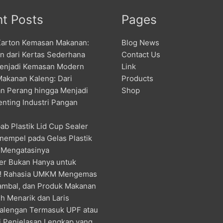
t Posts
Pages
Karton Kemasan Makanan:
Blog News
an dari Kertas Sederhana
Contact Us
enjadi Kemasan Modern
Link
Makanan Kaleng: Dari
Products
n Perang hingga Menjadi
Shop
enting Industri Pangan
ab Plastik Lid Cup Sealer
nempel pada Gelas Plastik
 Mengatasinya
er Bukan Hanya untuk
! Rahasia UMKM Mengemas
ambal, dan Produk Makanan
h Menarik dan Laris
alengan Termasuk UPF atau
ni Penjelasan Lengkap yang