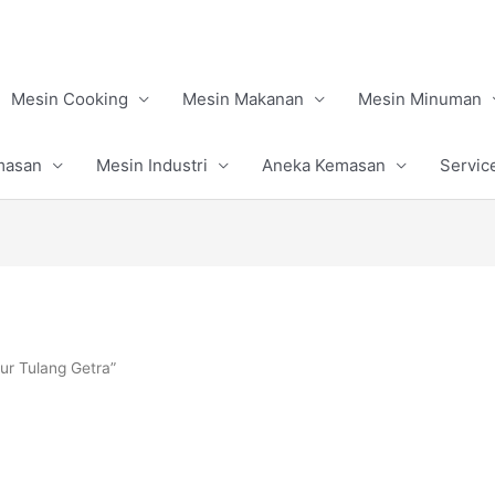
Mesin Cooking
Mesin Makanan
Mesin Minuman
masan
Mesin Industri
Aneka Kemasan
Servic
ur Tulang Getra”