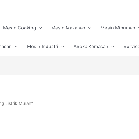
Mesin Cooking
Mesin Makanan
Mesin Minuman
masan
Mesin Industri
Aneka Kemasan
Servic
g Listrik Murah”