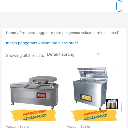
Skip
to
content
Home
/ Products tagged “mesin pengemas vakum stainless steel”
mesin pengemas vakum stainless steel
Showing all 3 results
Vacuum Sealer
Vacuum Sealer