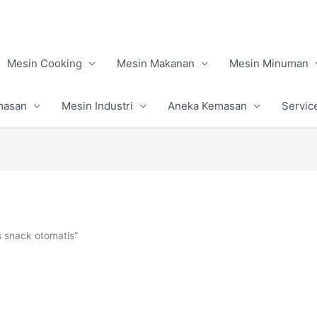
Mesin Cooking
Mesin Makanan
Mesin Minuman
masan
Mesin Industri
Aneka Kemasan
Servic
 snack otomatis”