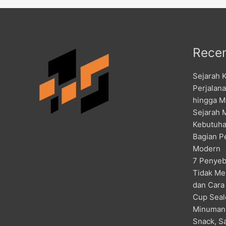
Recen
Sejarah 
Perjalan
hingga M
Sejarah 
Kebutuha
Bagian P
Modern
7 Penyeb
Tidak Me
dan Cara
Cup Seal
Minuman
Snack, S