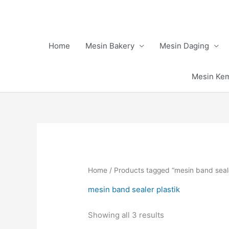
Skip
to
content
Home
Mesin Bakery
Mesin Daging
Mesin Ke
Home
/ Products tagged “mesin band seale
mesin band sealer plastik
Showing all 3 results