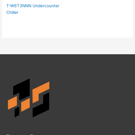
T-W6T3NNN Undercounter
Chiller