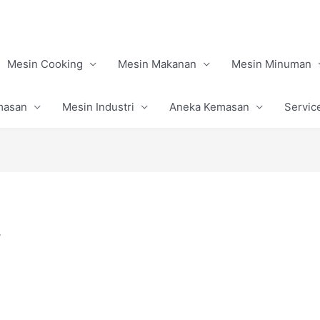
Mesin Cooking
Mesin Makanan
Mesin Minuman
masan
Mesin Industri
Aneka Kemasan
Servic
”