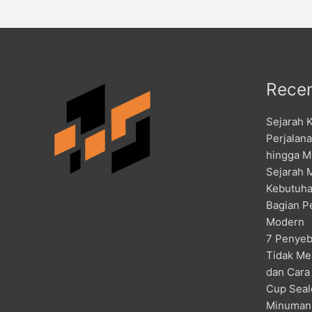
Recen
Sejarah 
Perjalan
hingga M
Sejarah 
Kebutuha
Bagian P
Modern
7 Penyeb
Tidak Me
dan Cara
Cup Seal
Minuman