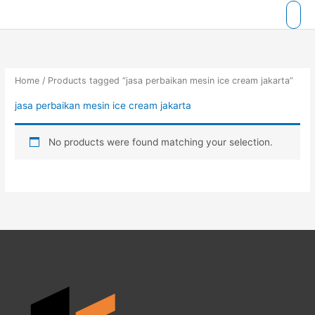
Skip
to
content
Home
/ Products tagged “jasa perbaikan mesin ice cream jakarta”
jasa perbaikan mesin ice cream jakarta
No products were found matching your selection.