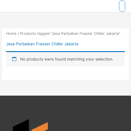
Skip
to
content
Home
/ Products tagged “Jasa Perbaikan Freezer Chiller Jakarta”
Jasa Perbaikan Freezer Chiller Jakarta
No products were found matching your selection.