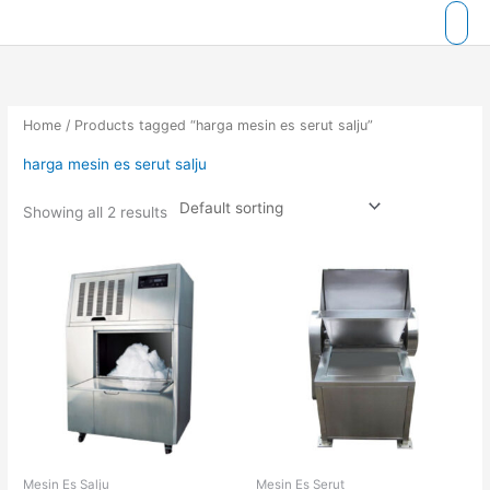
Skip
to
content
Home
/ Products tagged “harga mesin es serut salju”
harga mesin es serut salju
Showing all 2 results
Mesin Es Salju
Mesin Es Serut