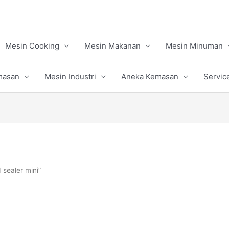
Mesin Cooking
Mesin Makanan
Mesin Minuman
masan
Mesin Industri
Aneka Kemasan
Servic
sealer mini”