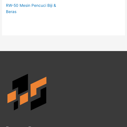
RW-50 Mesin Pencuci Biji &
Beras