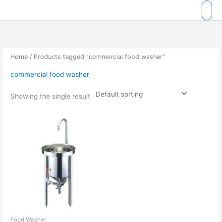
Skip
to
content
Home
/ Products tagged “commercial food washer”
commercial food washer
Showing the single result
Food Washer