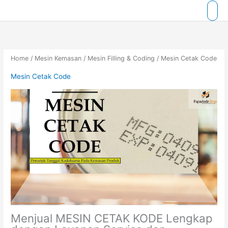
Skip
to
content
Home
/
Mesin Kemasan
/
Mesin Filling & Coding
/ Mesin Cetak Code
Mesin Cetak Code
Menjual MESIN CETAK KODE Lengkap